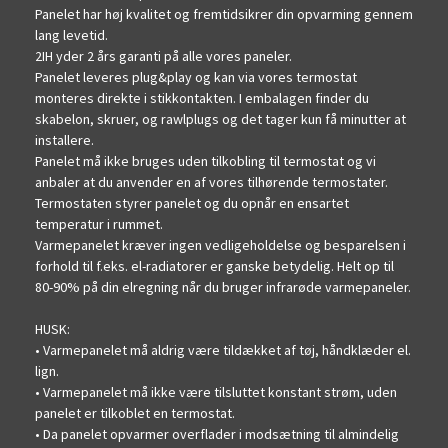
Panelet har høj kvalitet og fremtidsikrer din opvarming gennem
lang levetid.
2IH yder 2 års garanti på alle vores paneler.
Panelet leveres plug&play og kan via vores termostat
monteres direkte i stikkontakten. I embalagen finder du
skabelon, skruer, og rawlplugs og det tager kun få minutter at
installere.
Panelet må ikke bruges uden tilkobling til termostat og vi
anbaler at du anvender en af vores tilhørende termostater.
Termostaten styrer panelet og du opnår en ensartet
temperatur i rummet.
Varmepanelet kræver ingen vedligeholdelse og besparelsen i
forhold til f.eks. el-radiatorer er ganske betydelig. Helt op til
80-90% på din elregning når du bruger infrarøde varmepaneler.
HUSK:
• Varmepanelet må aldrig være tildækket af tøj, håndklæder el.
lign.
• Varmepanelet må ikke være tilsluttet konstant strøm, uden
panelet er tilkoblet en termostat.
• Da panelet opvarmer overflader i modsætning til almindelig