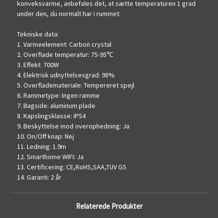
konveksvarme, anbefales det, at sætte temperaturen 1 grad
under den, du normalt har i rummet.
Tekniske data:
1. Varmeelement: Carbon crystal
2. Overflade temperatur: 75-95℃
3. Effekt: 700W
4. Elektrisk udnyttelsesgrad: 98%
5. Overflademateriale: Tempereret spejl
6. Rammetype: Ingen ramme
7. Bagside: aluminum plade
8. Kapslingsklasse: IP54
9. Beskyttelse mod overophedning: Ja
10. On/Off knap: Nej
11. Ledning: 1.9m
12. Smarthome WIFI: Ja
13. Certificering: CE,RoHS,SAA,TUV GS
14. Garanti: 2 år
Relaterede Produkter