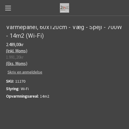
Forsæt til hovedemne
Varmepanel, 60x120cm - Væg - Spejl - 700W
- 14m2 (Wi-Fi)
2.489,00kr
(Inkl. Moms)
1.991,20kr
(Eks. Moms)
Skriv en anmeldelse
SKU:
11270
Styring:
Wi-Fi
Opvarmningsareal:
14m2