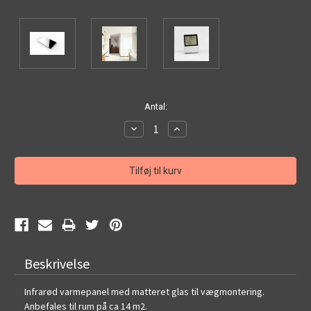
Nuværende
Antal:
lagerstatus:
Nedsæt
Øg
mængden:
mængden:
Beskrivelse
Infrarød varmepanel med matteret glas til vægmontering.
Anbefales til rum på ca 14 m2.